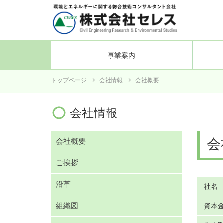
事業案内
トップページ
会社情報
会社概要
電力土木
会社概要
発電所施設の健全性の研究支援
沿革
組織図
業務管
会社情報
会
会社概要
ご挨拶
沿革
社名
組織図
資本