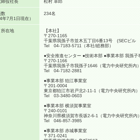
取締役社長
松村 卓郎
員数
234名
24年7月1日現在）
／所在地
【本社】
〒270-1165
千葉県我孫子市並木五丁目6番13号 (SECビル 
Tel 04-7183-5711（本社/総務部）
●安全推進センター ●技術本部 ●事業本部 我孫子
〒270-1166
千葉県我孫子市我孫子1646（電力中央研究所内
Tel 04-7182-2881
●事業本部 狛江事業室
〒201-0004
東京都狛江市岩戸北2-11-1（電力中央研究所内）
Tel 03-3480-0603
●事業本部 横須賀事業室
〒240-0101
神奈川県横須賀市長坂2-6-1（電力中央研究所内
Tel 046-857-3985
●事業本部 赤城事業室
〒371-0241