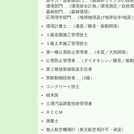
原子力・放射線部門…（核燃料サイクルの技術
環境部門…（環境保全計画／環境測定／自然環
森林部門…（森林環境）
応用理学部門…（地球物理及び地球化学/地質
環境計量士…（濃度／騒音・振動関係）
１級造園施工管理技士
１級土木施工管理技士
第一種公害防止管理者…（水質／大気関係）
公害防止管理者…（ダイオキシン／騒音／振動
第２種放射線取扱主任者
実験動物技術者…（2級）
コンクリート技士
樹木医
土壌汚染調査技術管理者
ＲＣＣＭ
測量士
無人航空機飛行（東京航空局許可・承諾）