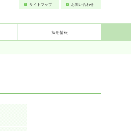
サイトマップ
お問い合わせ
採用情報
備
ティ基本方針
流速計試験所
案内図