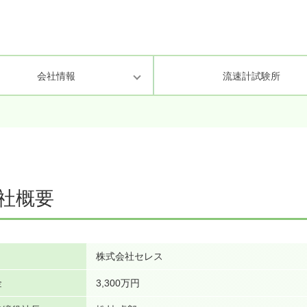
会社情報
流速計試験所
理・業務方針
環境・景観
次世代育成支援対策行動計画
化学分析・環境計量証明
研究環境の整
情報セキュリ
社概要
株式会社セレス
金
3,300万円