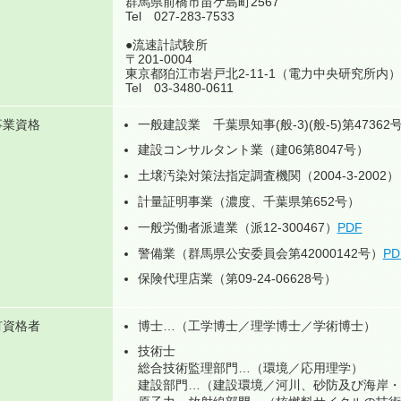
群馬県前橋市苗ケ島町2567
Tel 027-283-7533
●流速計試験所
〒201-0004
東京都狛江市岩戸北2-11-1（電力中央研究所内）
Tel 03-3480-0611
事業資格
一般建設業 千葉県知事(般-3)(般-5)第47362
建設コンサルタント業（建06第8047号）
土壌汚染対策法指定調査機関（2004-3-2002）
計量証明事業（濃度、千葉県第652号）
一般労働者派遣業（派12-300467）
PDF
警備業（群馬県公安委員会第42000142号）
PD
保険代理店業（第09-24-06628号）
有資格者
博士…（工学博士／理学博士／学術博士）
技術士
総合技術監理部門…（環境／応用理学）
建設部門…（建設環境／河川、砂防及び海岸・