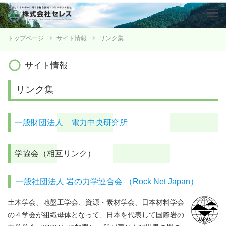
トップページ
サイト情報
リンク集
サイト情報
リンク集
一般財団法人 電力中央研究所
学協会（相互リンク）
一般社団法人 岩の力学連合会 （Rock Net Japan）
土木学会、地盤工学会、資源・素材学会、日本材料学会
の４学会が組織母体となって、日本を代表して国際岩の