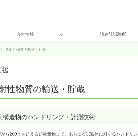
会社情報
流速計試験所
放射性物質の輸送・貯蔵
理・業務方針
環境・景観
次世代育成支援対策行動計画
化学分析・環境計量証明
研究環境の整
情報セキュリ
支援
射性物質の輸送・貯蔵
大構造物のハンドリング・計測技術
型から200ｔを超える超重量物まで、あらゆる試験体に対するハンドリ