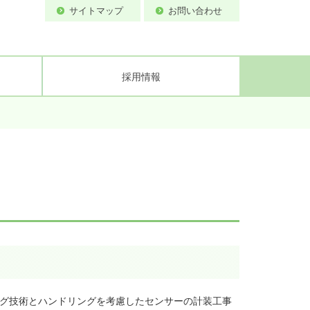
サイトマップ
お問い合わせ
採用情報
備
ティ基本方針
流速計試験所
案内図
ング技術とハンドリングを考慮したセンサーの計装工事