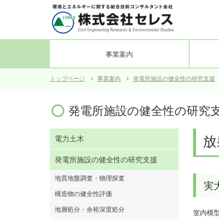
事業案内
トップページ
事業案内
発電所施設の健全性の研究支援
電力土木
会社概要
発電所施設の健全性の研究支援
沿革
組織図
業務管
発電所施設の健全性の研究
放
電力土木
発電所施設の健全性の研究支援
地質地盤調査・物理探査
実
構造物の健全性評価
地層処分・余裕深度処分
室内模