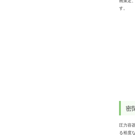
画策定
す。
密
圧力容
る裕度