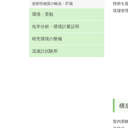
技術を
放射性物質の輸送・貯蔵
現場管
環境・景観
化学分析・環境計量証明
研究環境の整備
流速計試験所
構
室内実