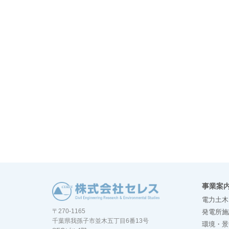
事業案
電力土木
〒270-1165
発電所施
千葉県我孫子市並木五丁目6番13号
環境・景