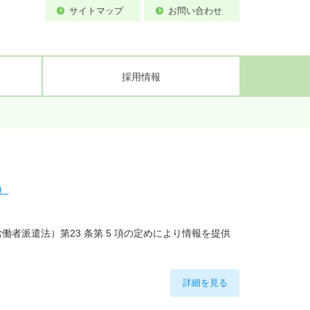
サイトマップ
お問い合わせ
採用情報
備
ティ基本方針
流速計試験所
案内図
）
者派遣法）第23 条第 5 項の定めにより情報を提供
詳細を見る