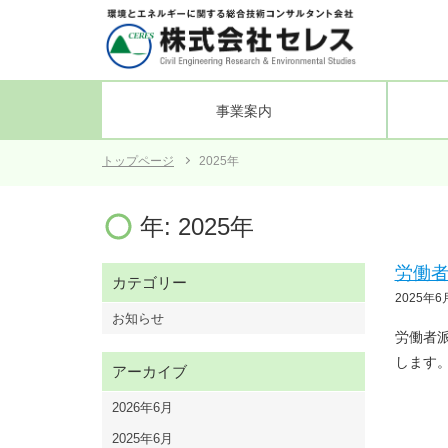
事業案内
トップページ
2025年
電力土木
会社概要
発電所施設の健全性の研究支援
沿革
組織図
業務管
年:
2025年
労働者
カテゴリー
2025年6
お知らせ
労働者派
します。
アーカイブ
2026年6月
2025年6月