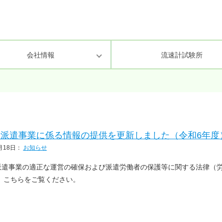
会社情報
流速計試験所
理・業務方針
環境・景観
次世代育成支援対策行動計画
化学分析・環境計量証明
研究環境の整
情報セキュリ
派遣事業に係る情報の提供を更新しました（令和6年度
月18日
：
お知らせ
遣事業の適正な運営の確保および派遣労働者の保護等に関する法律（労働
 こちらをご覧ください。