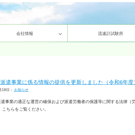
会社情報
流速計試験所
理・業務方針
環境・景観
次世代育成支援対策行動計画
化学分析・環境計量証明
研究環境の整
情報セキュリ
派遣事業に係る情報の提供を更新しました（令和6年度
月18日
：
お知らせ
遣事業の適正な運営の確保および派遣労働者の保護等に関する法律（労働
 こちらをご覧ください。