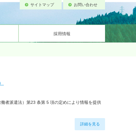
サイトマップ
お問い合わせ
採用情報
備
ティ基本方針
流速計試験所
案内図
）
者派遣法）第23 条第 5 項の定めにより情報を提供
詳細を見る