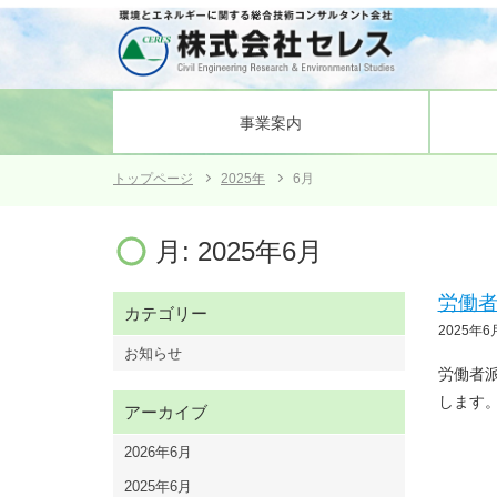
事業案内
トップページ
2025年
6月
電力土木
会社概要
発電所施設の健全性の研究支援
沿革
組織図
業務管
月:
2025年6月
労働者
カテゴリー
2025年6
お知らせ
労働者派
します。
アーカイブ
2026年6月
2025年6月