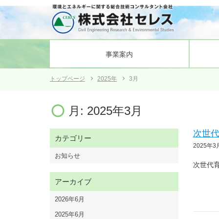
事業案内
トップページ
2025年
3月
電力土木
会社概要
発電所施設の健全性の研究支援
沿革
組織図
業務管
月:
2025年3月
次世
カテゴリー
2025年3
お知らせ
次世代育
アーカイブ
2026年6月
2025年6月