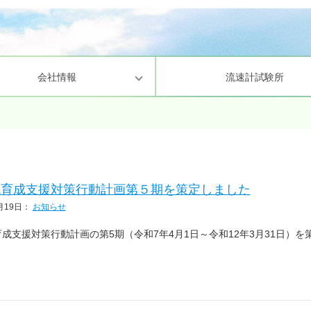
会社情報
流速計試験所
理・業務方針
環境・景観
次世代育成支援対策行動計画
化学分析・環境計量証明
研究環境の整
情報セキュリ
代育成支援対策行動計画第５期を策定しました
月19日
：
お知らせ
成支援対策行動計画の第5期（令和7年4月1日～令和12年3月31日）